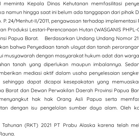
1 meminta Kepala Dinas Kehutanan memfasilitasi penye
 namun hingga saat ini belum ada tanggapan dari pihak D
P. 24/Menhut-II/2011, pengawasan terhadap implementas
utan Produksi Lestari-Perencanaan Hutan (WASGANIS PHP
ovinsi Papua Barat. Berdasarkan Undang Undang Nomor 21
utkan bahwa Penyediaan tanah ulayat dan tanah perorang
alui musyawarah dengan masyarakat hukum adat dan warg
ahan tanah yang diperlukan maupun imbalannya. Seda
mberikan mediasi aktif dalam usaha penyelesaian sengke
a, sehingga dapat dicapai kesepakatan yang memuaska
ua Barat dan Dewan Perwakilan Daerah Provinsi Papua Ba
enyangkut hak hak Orang Asli Papua serta memfasilit
tan dengan isu pengelolan sumber daya alam. Oleh kar
ja Tahunan (RKT) 2021 PT Prabu Alaska karena telah m
Rauna.