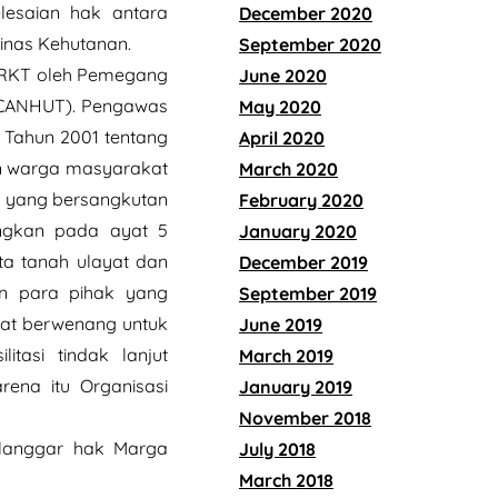
lesaian hak antara
December 2020
inas Kehutanan.
September 2020
i RKT oleh Pemegang
June 2020
L-CANHUT). Pengawas
May 2020
 Tahun 2001 tentang
April 2020
an warga masyarakat
March 2020
a yang bersangkutan
February 2020
ngkan pada ayat 5
January 2020
ta tanah ulayat dan
December 2019
n para pihak yang
September 2019
rat berwenang untuk
June 2019
asi tindak lanjut
March 2019
ena itu Organisasi
January 2019
November 2018
elanggar hak Marga
July 2018
March 2018