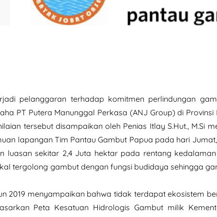
rjadi pelanggaran terhadap komitmen perlindungan gam
aha PT Putera Manunggal Perkasa (ANJ Group) di Provinsi
laian tersebut disampaikan oleh Penias Itlay S.Hut., M.Si 
muan lapangan Tim Pantau Gambut Papua pada hari Jumat, 1
an luasan sekitar 2,4 Juta hektar pada rentang kedalama
al tergolong gambut dengan fungsi budidaya sehingga ga
2019 menyampaikan bahwa tidak terdapat ekosistem be
sarkan Peta Kesatuan Hidrologis Gambut milik Kement