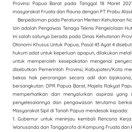
Provinsi Papua Barat pada Tanggal 18 Maret 202
masyarakat Fruata dan Rauna dengan PT Prabu Alaska
Berpedoman pada Peraturan Menteri Kehutanan No. 
Izin adalah Pengawas Tenaga Teknis Pengelolaan H
ini salah satunya berada pada Dinas Kehutanan Pr
Otonomi Khusus Untuk Papua, Pasal 43 Ayat 4 diseb
hukum adat untuk keperluan apapun, dilakukan mel
untuk memperoleh kesepakatan mengenai penyer
disebutkan Pemerintah Provinsi, Kabupaten/Kota me
bekas hak perorangan secara adil dan bijaksan
bersangkutan. DPR Papua Barat, Majelis Rakyat Pap
memperhatikan dan menyalurkan aspirasi yang m
penyelesaiannya dan pengawasan terutama berkai
Masyarakat Sipil di Tanah Papua mendesak kepada:
1. Gubernur untuk meninjau kembali Rencana Ker
Wanusanda dan Tanggarofa di Kampung Fruata dan 